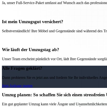
Ja, unser Full-Service-Paket umfasst auf Wunsch auch das professio
Ist mein Umzugsgut versichert?
Selbstverständlich! Ihre Möbel und Gegenstände sind während des Tra
Wie läuft der Umzugstag ab?
Unser Team erscheint pünktlich vor Ort, lädt Ihre Gegenstände sorgfälti
Alle Fragen geklärt?
Dann probieren Sie es jetzt aus und fordern Sie Ihr individuelles Ang
Jetzt Anfrage starten
Umzug planen: So schaffen Sie sich einen stressfreie
Ein gut geplanter Umzug kann viele Ängste und Unannehmlichkeiten v