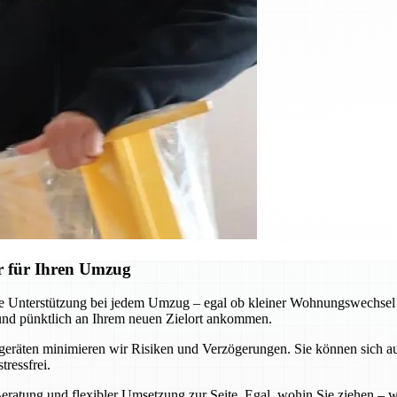
r für Ihren Umzug
Unterstützung bei jedem Umzug – egal ob kleiner Wohnungswechsel o
 und pünktlich an Ihrem neuen Zielort ankommen.
äten minimieren wir Risiken und Verzögerungen. Sie können sich auf u
ressfrei.
eratung und flexibler Umsetzung zur Seite. Egal, wohin Sie ziehen – wi