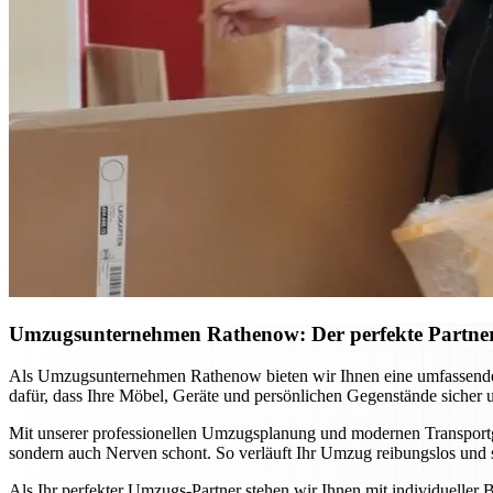
Umzugsunternehmen Rathenow: Der perfekte Partne
Als Umzugsunternehmen Rathenow bieten wir Ihnen eine umfassende 
dafür, dass Ihre Möbel, Geräte und persönlichen Gegenstände sicher
Mit unserer professionellen Umzugsplanung und modernen Transportger
sondern auch Nerven schont. So verläuft Ihr Umzug reibungslos und st
Als Ihr perfekter Umzugs-Partner stehen wir Ihnen mit individueller B