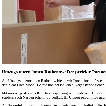
Umzugsunternehmen Rathenow: Der perfekte Partne
Als Umzugsunternehmen Rathenow bieten wir Ihnen eine umfassende 
dafür, dass Ihre Möbel, Geräte und persönlichen Gegenstände sicher
Mit unserer professionellen Umzugsplanung und modernen Transportger
sondern auch Nerven schont. So verläuft Ihr Umzug reibungslos und st
Als Ihr perfekter Umzugs-Partner stehen wir Ihnen mit individueller B