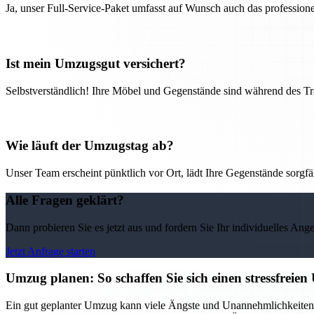
Ja, unser Full-Service-Paket umfasst auf Wunsch auch das professio
Ist mein Umzugsgut versichert?
Selbstverständlich! Ihre Möbel und Gegenstände sind während des Tra
Wie läuft der Umzugstag ab?
Unser Team erscheint pünktlich vor Ort, lädt Ihre Gegenstände sorgfälti
Alle Fragen geklärt?
Dann probieren Sie es jetzt aus und fordern Sie Ihr individuelles Ang
Jetzt Anfrage starten
Umzug planen: So schaffen Sie sich einen stressfreie
Ein gut geplanter Umzug kann viele Ängste und Unannehmlichkeiten v