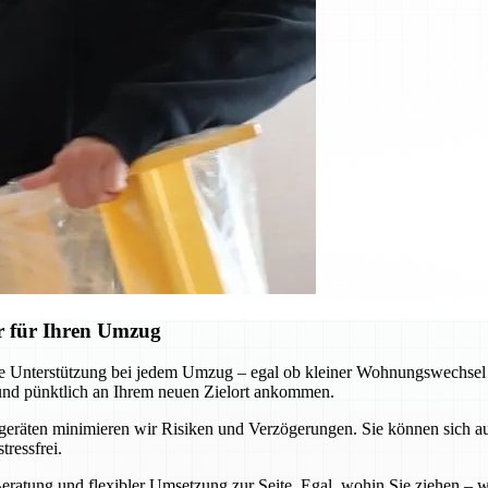
r für Ihren Umzug
Unterstützung bei jedem Umzug – egal ob kleiner Wohnungswechsel o
 und pünktlich an Ihrem neuen Zielort ankommen.
äten minimieren wir Risiken und Verzögerungen. Sie können sich auf u
ressfrei.
eratung und flexibler Umsetzung zur Seite. Egal, wohin Sie ziehen – wi