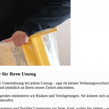
r für Ihren Umzug
Unterstützung bei jedem Umzug – egal ob kleiner Wohnungswechsel o
 und pünktlich an Ihrem neuen Zielort ankommen.
äten minimieren wir Risiken und Verzögerungen. Sie können sich auf u
ressfrei.
eratung und flexibler Umsetzung zur Seite. Egal, wohin Sie ziehen – wi