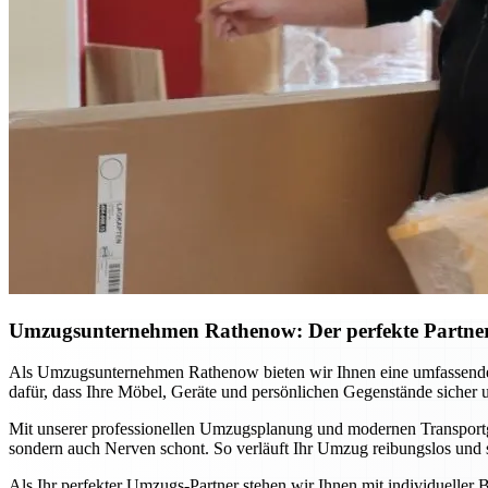
Umzugsunternehmen Rathenow: Der perfekte Partne
Als Umzugsunternehmen Rathenow bieten wir Ihnen eine umfassende 
dafür, dass Ihre Möbel, Geräte und persönlichen Gegenstände sicher
Mit unserer professionellen Umzugsplanung und modernen Transportger
sondern auch Nerven schont. So verläuft Ihr Umzug reibungslos und st
Als Ihr perfekter Umzugs-Partner stehen wir Ihnen mit individueller B