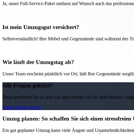
Ja, unser Full-Service-Paket umfasst auf Wunsch auch das professio
Ist mein Umzugsgut versichert?
Selbstverständlich! Ihre Möbel und Gegenstände sind während des Tra
Wie läuft der Umzugstag ab?
Unser Team erscheint pünktlich vor Ort, lädt Ihre Gegenstände sorgfälti
Alle Fragen geklärt?
Dann probieren Sie es jetzt aus und fordern Sie Ihr individuelles Ang
Jetzt Anfrage starten
Umzug planen: So schaffen Sie sich einen stressfreie
Ein gut geplanter Umzug kann viele Ängste und Unannehmlichkeiten v